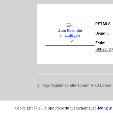
DETAILS
Zum Kalender
Beginn:
hinzufügen
Ende:
 Juli 23, 
Sportküstenschifferschein VHS Löhne
Copyright © 2026
Sportbootführerscheinausbildung in