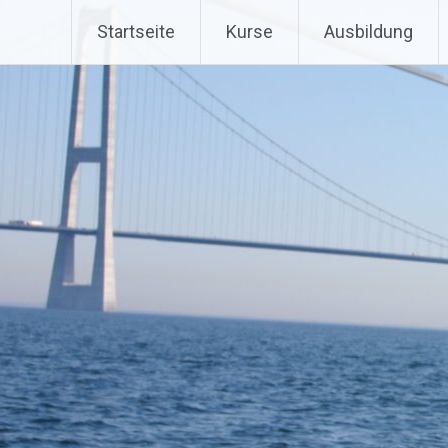
Zum
Sportbootführerscheinausb
Startseite
Kurse
Ausbildung
Inhalt
springen