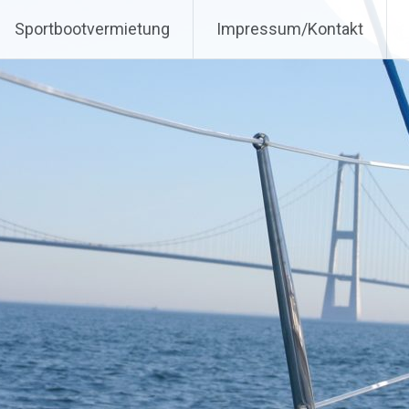
ildung in zweiter Generatio
Sportbootvermietung
Impressum/Kontakt