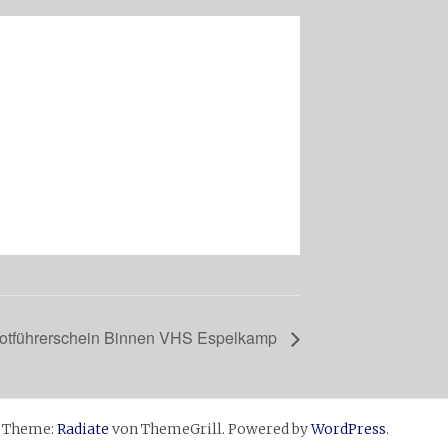
otführerschein Binnen VHS Espelkamp
d. Theme:
Radiate
von ThemeGrill. Powered by
WordPress
.