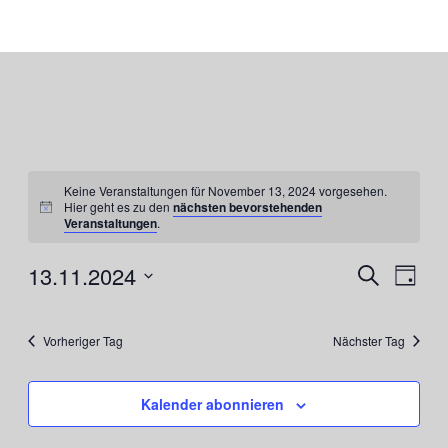
Keine Veranstaltungen für November 13, 2024 vorgesehen.
Hier geht es zu den
nächsten bevorstehenden
Veranstaltungen
.
13.11.2024
Veranst
Ver
Suche
Tag
Datum
Ans
Suche
wählen.
Nav
und
Vorheriger Tag
Nächster Tag
Ansicht
Kalender abonnieren
Navigat